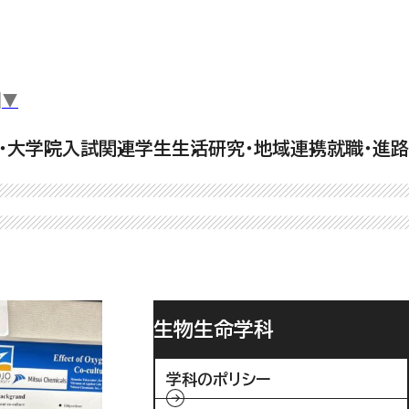
▼
・大学院
入試関連
学生生活
研究・地域連携
就職・進路
生物生命学科
学科のポリシー