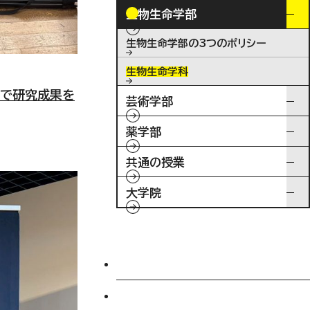
生物生命学部
生物生命学部の3つのポリシー
生物生命学科
ムで研究成果を
芸術学部
薬学部
共通の授業
大学院
入試情報
特待生制度ミライク