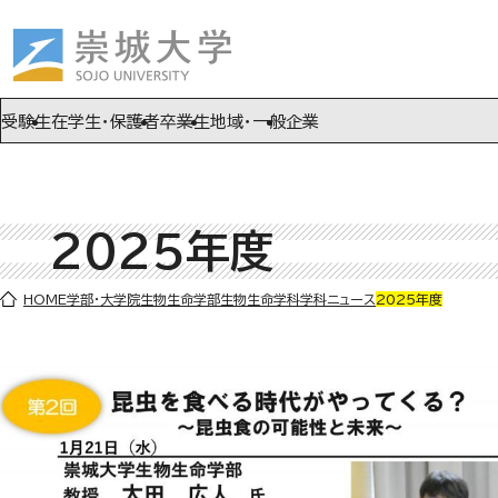
ページの先頭です
ページ内を移動するためのリンク
本文(c)へ
受験生
在学生・保護者
卒業生
地域・一般
企業
2025年度
ここから本文です。
HOME
学部・大学院
生物生命学部
生物生命学科
学科ニュース
2025年度