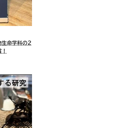
物生命学科の2
賞！