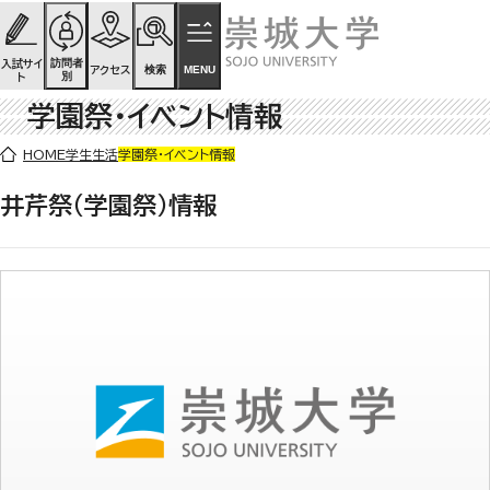
ページの先頭です
ページ内を移動するためのリンク
本文(c)へ
訪問者
入試サイ
検索
MENU
アクセス
別
ト
学園祭・イベント情報
ここから本文です。
HOME
学生生活
学園祭・イベント情報
井芹祭（学園祭）情報