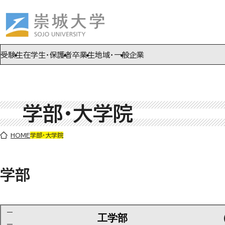
ページの先頭です
ページ内を移動するためのリンク
本文(c)へ
受験生
在学生・保護者
卒業生
地域・一般
企業
学部・大学院
ここから本文です。
HOME
学部・大学院
学部
工学部