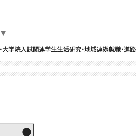
▼
・大学院
入試関連
学生生活
研究・地域連携
就職・進路