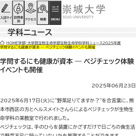
ページの先頭です
ページ内を移動するためのリンク
本文(c)へ
訪問者
入試サイ
検索
MENU
アクセス
別
ト
学科ニュース
ここから本文です。
HOME
学部・大学院
生物生命学部
生物生命学科
学科ニュース
2025年度
学問するにも健康が資本 ― ベジチェック体験イベントも開催
学問するにも健康が資本 ― ベジチェック体験
イベントも開催
2025年06月23日
2025年6月17日(火)に"野菜足りてますか？"を合言葉に、熊
本市西区の方とヘルスメイトさんらによるベジチェックが生物生
命学科の某教室で行われました。
ベジチェックは、手のひらを装置にかざすだけで日ごろの食生活
で野菜不足に陥っていないかを推測することができます。