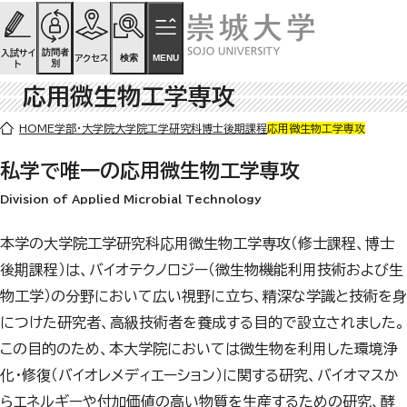
ページの先頭です
ページ内を移動するためのリンク
本文(c)へ
訪問者
入試サイ
検索
MENU
アクセス
別
ト
応用微生物工学専攻
ここから本文です。
HOME
学部・大学院
大学院
工学研究科博士後期課程
応用微生物工学専攻
私学で唯一の応用微生物工学専攻
Division of Applied Microbial Technology
本学の大学院工学研究科応用微生物工学専攻（修士課程、博士
後期課程）は、バイオテクノロジー（微生物機能利用技術および生
物工学）の分野において広い視野に立ち、精深な学識と技術を身
につけた研究者、高級技術者を養成する目的で設立されました。
この目的のため、本大学院においては微生物を利用した環境浄
化・修復（バイオレメディエーション）に関する研究、バイオマスか
らエネルギーや付加価値の高い物質を生産するための研究、酵