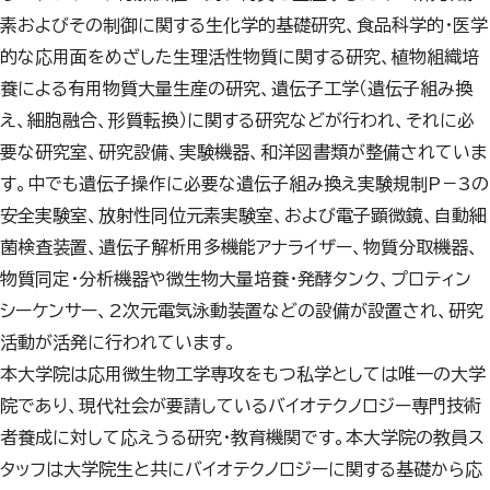
素およびその制御に関する生化学的基礎研究、食品科学的・医学
的な応用面をめざした生理活性物質に関する研究、植物組織培
養による有用物質大量生産の研究、遺伝子工学（遺伝子組み換
え、細胞融合、形質転換）に関する研究などが行われ、それに必
要な研究室、研究設備、実験機器、和洋図書類が整備されていま
す。中でも遺伝子操作に必要な遺伝子組み換え実験規制P－3の
安全実験室、放射性同位元素実験室、および電子顕微鏡、自動細
菌検査装置、遺伝子解析用多機能アナライザー、物質分取機器、
物質同定・分析機器や微生物大量培養・発酵タンク、プロティン
シーケンサー、2次元電気泳動装置などの設備が設置され、研究
活動が活発に行われています。
本大学院は応用微生物工学専攻をもつ私学としては唯一の大学
院であり、現代社会が要請しているバイオテクノロジー専門技術
者養成に対して応えうる研究・教育機関です。本大学院の教員ス
タッフは大学院生と共にバイオテクノロジーに関する基礎から応