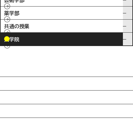
芸術学部
薬学部
共通の授業
大学院
入試情報
特待生制度ミライク
英語学習施設SILC
起業家育成プログラム
SDGs