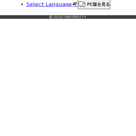
PC版を見る
Select Language
▼
© SOJO UNIVERSITY.