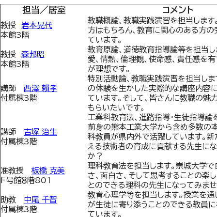
担当／居室
コメント
教職概論、教職実践演習を担当します
教授
岩本晃代
方はもちろん、教育に関心のある方の
本館3階
ています。
教育原論、道徳教育指導論等を担当し
教授
森邦昭
愛、情熱、倫理観、使命感、責任感を
本館3階
が理想です。
特別活動論、教職実践演習を担当しま
講師
西澤 賴孝
の体験を生かした実際的な講座内容に
付属棟3階
ています。そして、皆さんに教職の魅
もらいたいです。
工業科教育法、進路指導・生徒指導論
前身の熊本工業大学から含め多数の
講師
吉塚 治生
科教員が県内外で活躍しています。新
付属棟3階
える技術者の育成に貢献する先生にな
か？
理科教育法を担当します。崇城大学で
准教授
板橋 克美
さ、面白さ、そして思考することの楽
Ｆ号館８階801
とのできる理科の先生になってみませ
教育心理学等を担当します。授業を通
助教
中尾 千智
が生徒に寄り添うことのできる教員に
付属棟3階
ています。