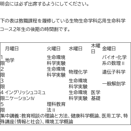
明会には必ず出席するようにしてください。
下の表は教職課程を履修している生物生命学科応用生命科学
コース２年生の後期の時間割です。
木曜
月曜日
火曜日
水曜日
金曜日
日
１
生命環境
バイオ・化学
地学
限
科学実験
系の数理Ⅱ
２
生命環境
物理化学
遺伝子科学
限
科学実験
３
生命環境
一般解剖学
限
科学実験
４
イングリッシュコミュ
生命環境
医学
限
ニケーションⅣ
科学実験
基礎
５
理科教育
限
法Ⅱ
集中講義：教育相談の理論と方法、健康科学概論、医用工学、特
殊講座（情報と社会）、環境工学概論