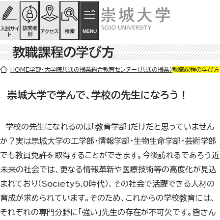
ページの先頭です
ページ内を移動するためのリンク
本文(c)へ
訪問者
入試サイ
検索
MENU
アクセス
別
ト
教職課程の学び方
ここから本文です。
HOME
学部・大学院
共通の授業
総合教育センター（共通の授業）
教職課程の学び方
崇城大学で学んで、学校の先生になろう！
学校の先生になれるのは「教育学部」だけだと思っていません
か？実は崇城大学の工学部・情報学部・生物生命学部・芸術学部
でも教員免許を取得することができます。今後訪れるであろう近
未来の社会では、更なる情報革新や医療技術等の高度化が見込
まれており（Society5.0時代）、その社会で活躍できる人材の
育成が求められています。そのため、これからの学校教育には、
それぞれの専門分野に「強い」先生の存在が不可欠です。皆さん