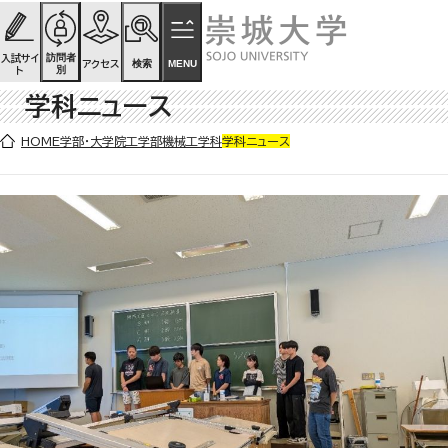
ページの先頭です
ページ内を移動するためのリンク
本文(c)へ
訪問者
入試サイ
検索
MENU
アクセス
別
ト
学科ニュース
ここから本文です。
HOME
学部・大学院
工学部
機械工学科
学科ニュース