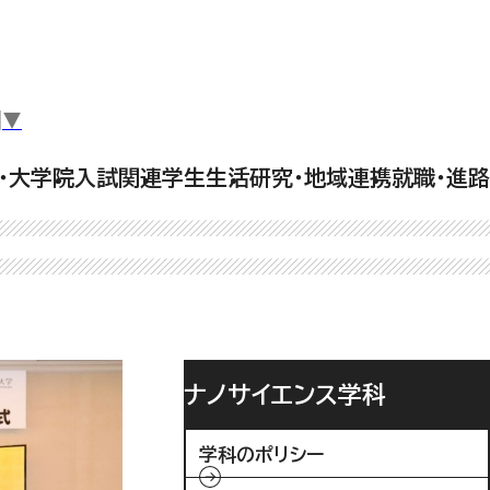
▼
・大学院
入試関連
学生生活
研究・地域連携
就職・進路
ナノサイエンス学科
学科のポリシー