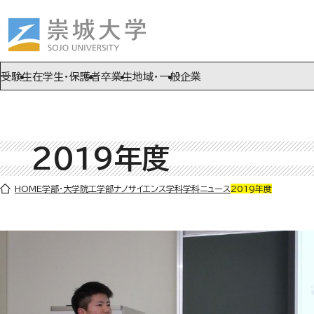
ページの先頭です
ページ内を移動するためのリンク
本文(c)へ
受験生
在学生・保護者
卒業生
地域・一般
企業
2019年度
ここから本文です。
HOME
学部・大学院
工学部
ナノサイエンス学科
学科ニュース
2019年度