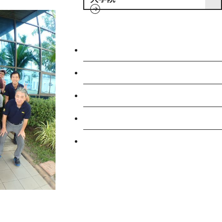
入試情報
特待生制度ミライク
英語学習施設SILC
起業家育成プログラム
SDGs