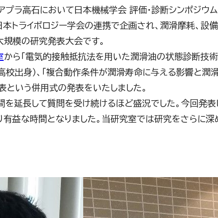
）アプラ高石において日本機械学会 評価・診断シンポジウ
日本トライボロジー学会の連携で企画され、潤滑摩耗、設備
大規模の研究発表大会です。
室
から「電気的接触抵抗法を用いた潤滑油の状態診断技術
明高校出身）、「複合動作条件が潤滑寿命に与える影響と潤
表という併用式の発表をいたしました。
間を延長して質問を受け続けるほど盛況でした。今回発表
り有益な時間となりました。当研究室では研究をさらに深