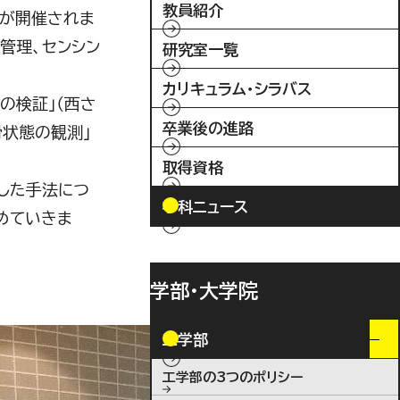
教員紹介
ムが開催されま
管理、センシン
研究室一覧
カリキュラム・シラバス
の検証」（西さ
卒業後の進路
滑状態の観測」
取得資格
した手法につ
学科ニュース
めていきま
学部・大学院
工学部
工学部の3つのポリシー