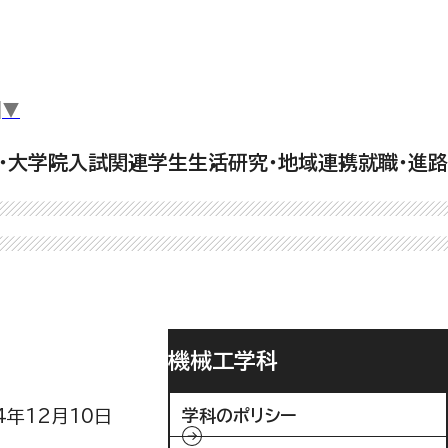
▼
・大学院
入試関連
学生生活
研究・地域連携
就職・進路
機械工学科
4年12月10日
学科のポリシー