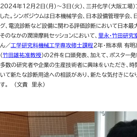
2024年
12
月
2
日（月）～
3
日（火）、三井化学（大阪工場
した。シンポジウムは日本機械学会、日本設備管理学会、
グ、電流診断など設備に関わる評価診断において日本最
そのなかの潤滑摩耗セッションにおいて、
里永・竹田研究
ん／
工学研究科機械工学専攻修士課程
2
年・熊本県 有
（
竹田雄祐准教授
）の
2
件を口頭発表、加えて、ポスター発
多数の研究者や企業の生産技術者に興味をいただき、時
いて新たな診断用途への相談があり、新たな気付きにな
す。 （文責 里永）