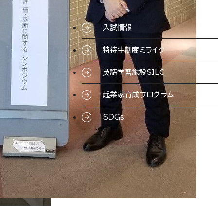
入試情報
特待生制度ミライク
英語学習施設SILC
起業家育成プログラム
SDGs