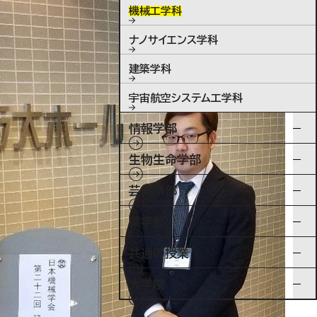
機械工学科
ナノサイエンス学科
建築学科
宇宙航空システム工学科
情報学部
生物生命学部
芸術学部
薬学部
共通の授業
大学院