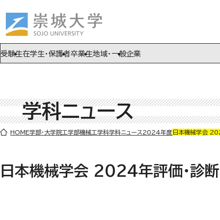
ページの先頭です
ページ内を移動するためのリンク
本文(c)へ
受験生
在学生・保護者
卒業生
地域・一般
企業
学科ニュース
ここから本文です。
HOME
学部・大学院
工学部
機械工学科
学科ニュース
2024年度
日本機械学会 2
日本機械学会 2024年評価・診