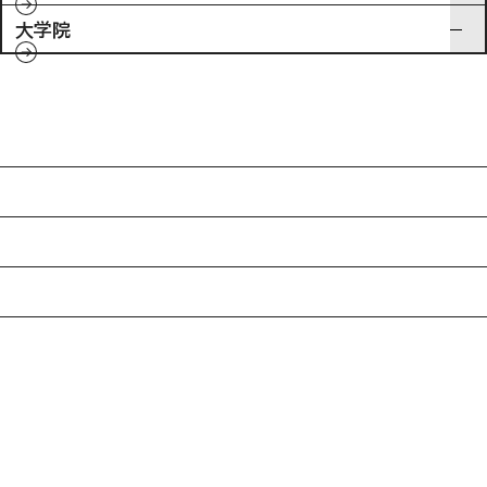
大学院
入試情報
特待生制度ミライク
英語学習施設SILC
起業家育成プログラム
SDGs