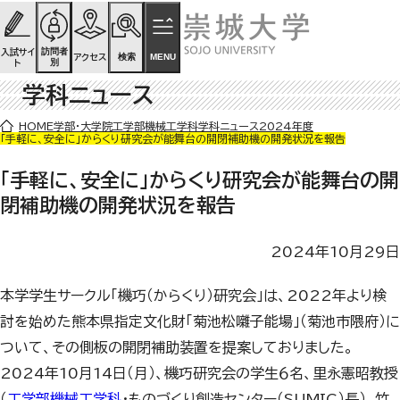
ページの先頭です
ページ内を移動するためのリンク
本文(c)へ
訪問者
入試サイ
検索
MENU
アクセス
別
ト
学科ニュース
ここから本文です。
HOME
学部・大学院
工学部
機械工学科
学科ニュース
2024年度
「手軽に、安全に」からくり研究会が能舞台の開閉補助機の開発状況を報告
「手軽に、安全に」からくり研究会が能舞台の開
閉補助機の開発状況を報告
2024年10月29日
本学学生サークル「機巧（からくり）研究会」は、2022年より検
討を始めた熊本県指定文化財「菊池松囃子能場」（菊池市隈府）に
ついて、その側板の開閉補助装置を提案しておりました。
2024年10月14日（月）、機巧研究会の学生６名、里永憲昭教授
（
工学部機械工学科
・ものづくり創造センター（SUMIC）長）、竹