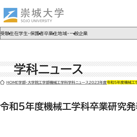
ページの先頭です
ページ内を移動するためのリンク
本文(c)へ
受験生
在学生・保護者
卒業生
地域・一般
企業
学科ニュース
ここから本文です。
HOME
学部・大学院
工学部
機械工学科
学科ニュース
2023年度
令和5年度機械工
令和5年度機械工学科卒業研究発