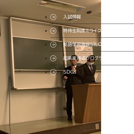
入試情報
特待生制度ミライク
英語学習施設SILC
起業家育成プログラム
SDGs