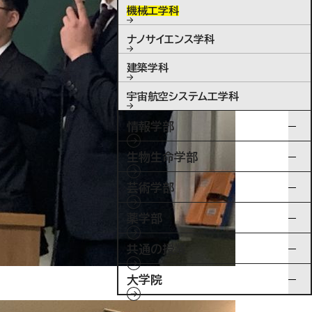
機械工学科
ナノサイエンス学科
建築学科
宇宙航空システム工学科
情報学部
生物生命学部
芸術学部
薬学部
共通の授業
大学院