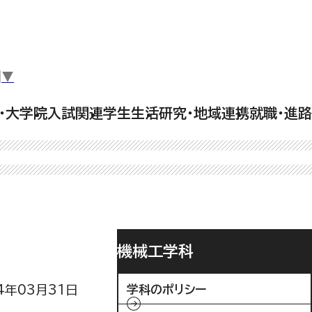
▼
・大学院
入試関連
学生生活
研究・地域連携
就職・進路
機械工学科
4年03月31日
学科のポリシー