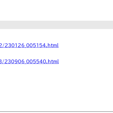
22/230126_005154.html
23/230906_005540.html