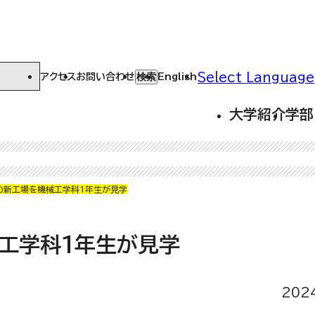
Select Language
検索
アクセス
お問い合わせ
English
大学紹介
学部
）の新工場を機械工学科1年生が見学
械工学科1年生が見学
202