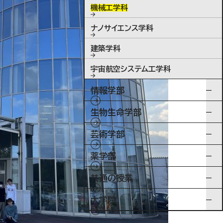
機械工学科
ナノサイエンス学科
建築学科
宇宙航空システム工学科
情報学部
生物生命学部
芸術学部
薬学部
共通の授業
大学院