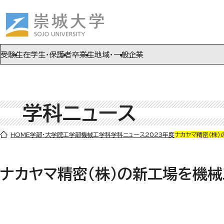
ページの先頭です
ページ内を移動するためのリンク
本文(c)へ
受験生
在学生・保護者
卒業生
地域・一般
企業
学科ニュース
ここから本文です。
HOME
学部・大学院
工学部
機械工学科
学科ニュース
2023年度
ナカヤマ精密（株
ナカヤマ精密（株）の新工場を機