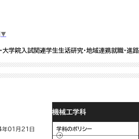
▼
・大学院
入試関連
学生生活
研究・地域連携
就職・進路
機械工学科
4年01月21日
学科のポリシー