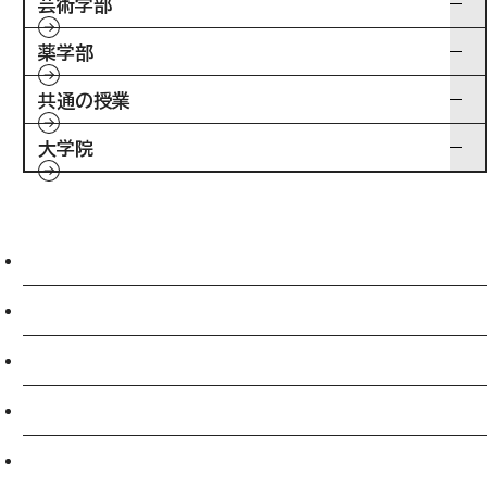
芸術学部
薬学部
共通の授業
大学院
入試情報
特待生制度ミライク
英語学習施設SILC
起業家育成プログラム
SDGs