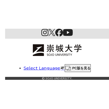
PC版を見る
Select Language
▼
© SOJO UNIVERSITY.