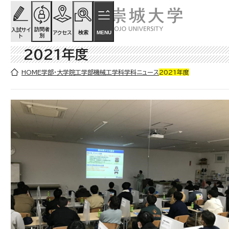
ページの先頭です
ページ内を移動するためのリンク
本文(c)へ
訪問者
入試サイ
検索
MENU
アクセス
別
ト
2021年度
ここから本文です。
HOME
学部・大学院
工学部
機械工学科
学科ニュース
2021年度