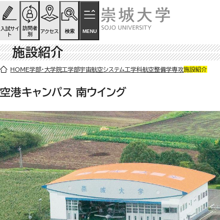
ページの先頭です
ページ内を移動するためのリンク
本文(c)へ
訪問者
入試サイ
検索
MENU
アクセス
別
ト
施設紹介
ここから本文です。
HOME
学部・大学院
工学部
宇宙航空システム工学科
航空整備学専攻
施設紹介
空港キャンパス 南ウイング