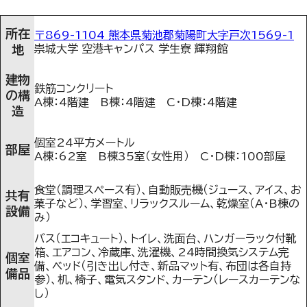
所在
〒869-1104 熊本県菊池郡菊陽町大字戸次1569-1
地
崇城大学 空港キャンパス 学生寮 輝翔館
建物
鉄筋コンクリート
の構
A棟：4階建 B棟：4階建 C・D棟：4階建
造
個室24平方メートル
部屋
A棟：62室 B棟35室（女性用） C・D棟：100部屋
食堂（調理スペース有）、自動販売機（ジュース、アイス、お
共有
菓子など）、学習室、リラックスルーム、乾燥室（A・B棟の
設備
み）
バス（エコキュート）、トイレ、洗面台、ハンガーラック付靴
箱、エアコン、冷蔵庫、洗濯機、24時間換気システム完
個室
備、ベッド（引き出し付き、新品マット有、布団は各自持
備品
参）、机、椅子、電気スタンド、カーテン（レースカーテンな
し）