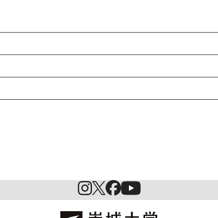
入試情報
特待生制度ミライク
英語学習施設SILC
起業家育成プログラム
SDGs