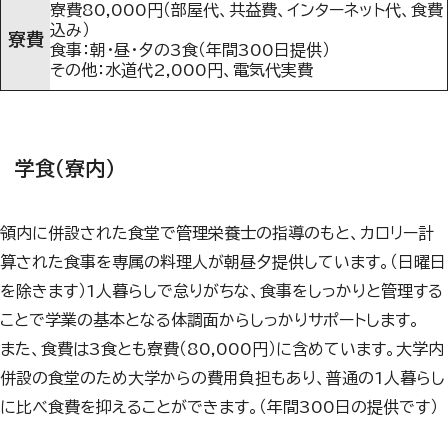
寮費80,000円（部屋代、共益費、インターネット代、食費
込み）
寮費
食事：朝・昼・夕の3食（年間300日提供）
その他：水道代2,000円、電気代実費
学食（寮内）
領内に併設された食堂で管理栄養士の指導のもと、カロリー計
算された食事を専属の料理人が朝昼夕提供しています。（日曜日
を除きます）
1
人暮らしで怠りがちな、食事をしっかりと管理する
ことで学業の基本となる体調面からしっかりサポートします。
また、食費は
3
食とも寮費（
80,000
円）に含めています。大学内
併設の食堂のため大学からの費用負担もあり、普通の
1
人暮らし
に比べ食費を抑えることができます。（年間
300
日の提供です）