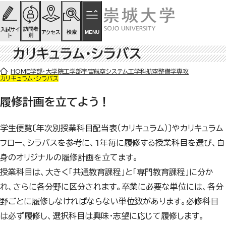
ページの先頭です
ページ内を移動するためのリンク
本文(c)へ
訪問者
入試サイ
検索
MENU
アクセス
別
ト
カリキュラム・シラバス
ここから本文です。
HOME
学部・大学院
工学部
宇宙航空システム工学科
航空整備学専攻
カリキュラム・シラバス
履修計画を立てよう！
学生便覧〔年次別授業科目配当表（カリキュラム）〕やカリキュラム
フロー、シラバスを参考に、1年毎に履修する授業科目を選び、自
身のオリジナルの履修計画を立てます。
授業科目は、大きく「共通教育課程」と「専門教育課程」に分か
れ、さらに各分野に区分されます。卒業に必要な単位には、各分
野ごとに履修しなければならない単位数があります。必修科目
は必ず履修し、選択科目は興味・志望に応じて履修します。