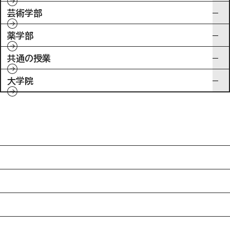
芸術学部
薬学部
共通の授業
大学院
入試情報
特待生制度ミライク
英語学習施設SILC
起業家育成プログラム
SDGs