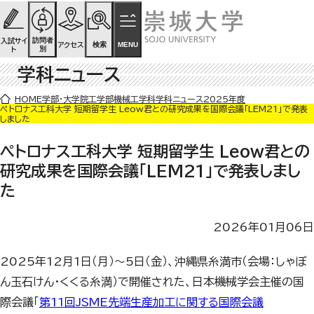
ページの先頭です
ページ内を移動するためのリンク
本文(c)へ
訪問者
入試サイ
検索
MENU
アクセス
別
ト
学科ニュース
ここから本文です。
HOME
学部・大学院
工学部
機械工学科
学科ニュース
2025年度
ペトロナス工科大学 短期留学生 Leow君との研究成果を国際会議「LEM21」で発表
しました
ペトロナス工科大学 短期留学生 Leow君との
研究成果を国際会議「LEM21」で発表しまし
た
2026年01月06日
2025年12月1日（月）～5日（金）、沖縄県糸満市（会場：しゃぼ
ん玉石けん・くくる糸満）で開催された、日本機械学会主催の国
際会議「
第11回JSME先端生産加工に関する国際会議