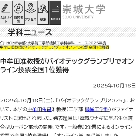
ページの先頭です
ページ内を移動するためのリンク
本文(c)へ
訪問者
入試サイ
検索
MENU
アクセス
別
ト
学科ニュース
ここから本文です。
HOME
学部・大学院
工学部
機械工学科
学科ニュース
2025年度
中牟田准教授がバイオテックグランプリでオンライン投票全国1位獲得
中牟田准教授がバイオテックグランプリでオン
ライン投票全国1位獲得
2025年10月18日
2025年10月18日（土）、「バイオテックグランプリ2025」にお
いて、本学の
中牟田侑昌
准教授（工学部
機械工学科
)がファイナ
リストに選出されました。発表題目は「電気ウナギに学ぶ生体適
合型カーボン電池の開発」です。一般参加企業によるオンライン
投票で全国1位を獲得し、「オンライン賞」を受賞しました。