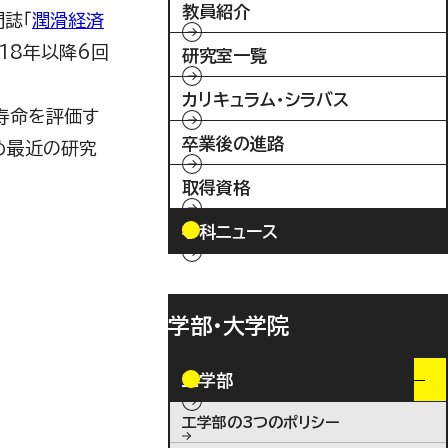
教員紹介
誌「
潤滑経済
18
年以降
6
回
研究室一覧
カリキュラム・シラバス
寿命を評価す
卒業後の進路
め最近の研究
取得資格
学科ニュース
学部・大学院
工学部
工学部の3つのポリシー