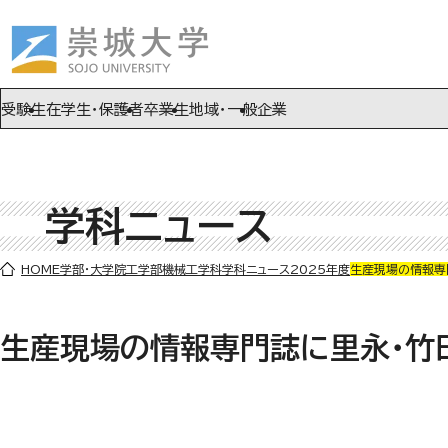
ページの先頭です
ページ内を移動するためのリンク
本文(c)へ
受験生
在学生・保護者
卒業生
地域・一般
企業
学科ニュース
ここから本文です。
HOME
学部・大学院
工学部
機械工学科
学科ニュース
2025年度
生産現場の情報専
生産現場の情報専門誌に里永・竹