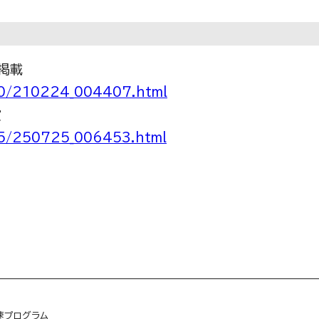
掲載
20/210224_004407.html
賞
25/250725_006453.html
速プログラム