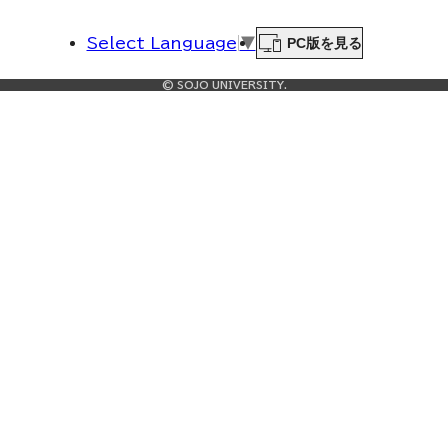
PC版を見る
Select Language
▼
© SOJO UNIVERSITY.