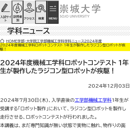
ページの先頭です
ページ内を移動するためのリンク
本文(c)へ
訪問者
入試サイ
検索
MENU
アクセス
別
ト
学科ニュース
ここから本文です。
HOME
学部・大学院
工学部
機械工学科
学科ニュース
2024年度
2024年度機械工学科ロボットコンテスト 1年生が製作したラジコン型ロボットが疾
駆！
2024年度機械工学科ロボットコンテスト 1年
生が製作したラジコン型ロボットが疾駆！
2024年12月03日
2024
年
7
月
30
日
(
木
)
、入学直後の
工学部機械工学科
1
年生が
受講する「ロボット製作」において、ラジコン型ロボットを製作し
走行させる、ロボットコンテストが行われました。
本講義は、まだ専門知識が無い状態で実物に触れ、物作りの面