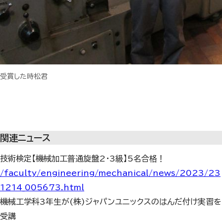
受賞した時松君
関連ニュース
技術検定【機械加工普通旋盤2・3級】5名合格！
/faculty/engineering/mechanical/news/2023/23
1214_005673.html
機械工学科3年生が(株)ジャパンユニックスのはんだ付け実習を
受講