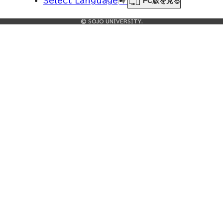
PC版を見る
Select Language
▼
© SOJO UNIVERSITY.