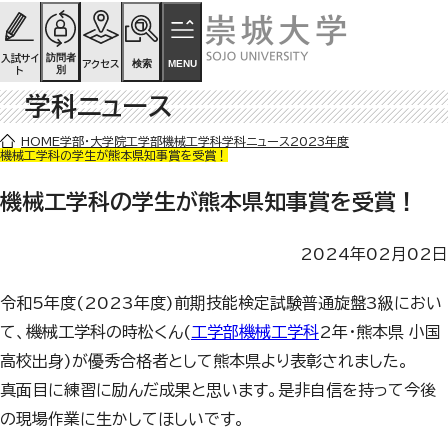
ページの先頭です
ページ内を移動するためのリンク
本文(c)へ
訪問者
入試サイ
検索
MENU
アクセス
別
ト
学科ニュース
ここから本文です。
HOME
学部・大学院
工学部
機械工学科
学科ニュース
2023年度
機械工学科の学生が熊本県知事賞を受賞！
機械工学科の学生が熊本県知事賞を受賞！
2024年02月02日
令和
5
年度
(2023
年度
)
前期技能検定試験普通旋盤
3
級におい
て、機械工学科の時松くん
(
工学部機械工学科
2
年・熊本県 小国
高校出身
)
が優秀合格者として熊本県より表彰されました。
真面目に練習に励んだ成果と思います。是非自信を持って今後
の現場作業に生かしてほしいです。