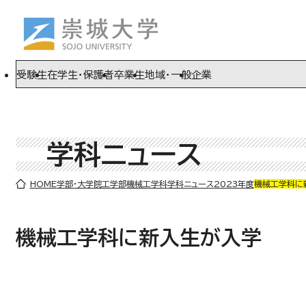
ページの先頭です
ページ内を移動するためのリンク
本文(c)へ
受験生
在学生・保護者
卒業生
地域・一般
企業
学科ニュース
ここから本文です。
HOME
学部・大学院
工学部
機械工学科
学科ニュース
2023年度
機械工学科に
機械工学科に新入生が入学