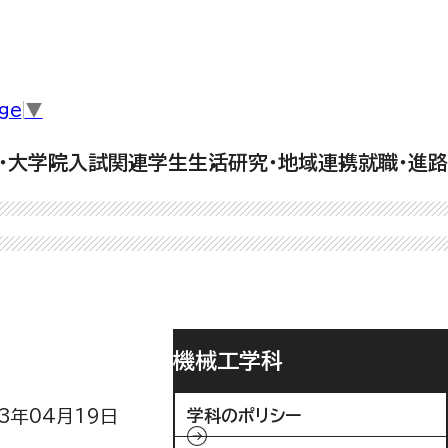
ge
▼
・大学院
入試関連
学生生活
研究・地域連携
就職・進路
機械工学科
23年04月19日
学科のポリシー