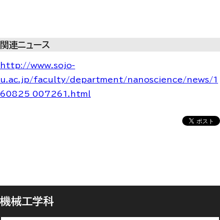
関連ニュース
http://www.sojo-
u.ac.jp/faculty/department/nanoscience/news/1
60825_007261.html
機械工学科