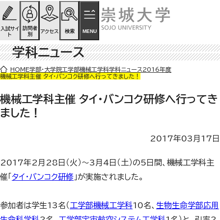
ページの先頭です
ページ内を移動するためのリンク
本文(c)へ
訪問者
入試サイ
検索
MENU
アクセス
別
ト
学科ニュース
ここから本文です。
HOME
学部・大学院
工学部
機械工学科
学科ニュース
2016年度
機械工学科主催 タイ・バンコク研修へ行ってきました！
機械工学科主催 タイ・バンコク研修へ行ってき
ました！
2017年03月17日
2017年2月28日（火）～3月4日（土）の5日間、機械工学科主
催「
タイ・バンコク研修
」が実施されました。
参加者は学生13名（
工学部機械工学科
10名、
生物生命学部応用
生命科学科
2名、
工学部宇宙航空システム工学科
1名）と、引率2