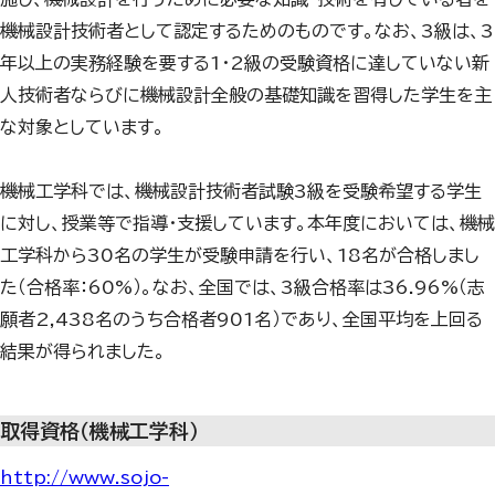
機械設計技術者として認定するためのものです。なお、
3
級は、
3
年以上の実務経験を要する
1
・
2
級の受験資格に達していない新
人技術者ならびに機械設計全般の基礎知識を習得した学生を主
な対象としています。
機械工学科では、機械設計技術者試験
3
級を受験希望する学生
に対し、授業等で指導・支援しています。本年度においては、機械
工学科から
30
名の学生が受験申請を行い、
18
名が合格しまし
た（合格率：
60%
）。なお、全国では、
3
級合格率は
36.96%
（志
願者
2,438
名のうち合格者
901
名）であり、全国平均を上回る
結果が得られました。
取得資格（機械工学科）
http://www.sojo-