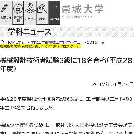
ページの先頭です
ページ内を移動するためのリンク
本文(c)へ
訪問者
入試サイ
検索
MENU
アクセス
別
ト
学科ニュース
ここから本文です。
HOME
学部・大学院
工学部
機械工学科
学科ニュース
2016年度
機械設計技術者試験3級に18名合格（平成28年度）
機械設計技術者試験3級に18名合格（平成28
年度）
2017年01月24日
平成
28
年度機械設計技術者試験
3
級に、工学部機械工学科の
3
年生
18
名が合格しました。
機械設計技術者試験は、一般社団法人日本機械設計工業会が実
施し、機械設計を行うために必要な知識・技術を有している者を