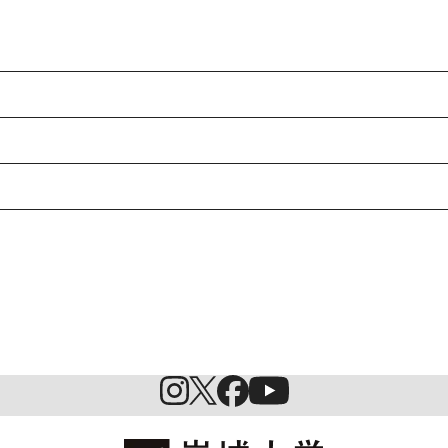
入試情報
特待生制度ミライク
英語学習施設SILC
起業家育成プログラム
SDGs