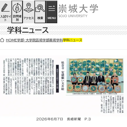
ページの先頭です
ページ内を移動するためのリンク
本文(c)へ
訪問者
入試サイ
検索
MENU
アクセス
別
ト
学科ニュース
ここから本文です。
HOME
学部・大学院
芸術学部
美術学科
学科ニュース