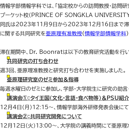
情報学部情報学科では、「協定校からの訪問教授・訪問研
プーケット校（PRINCE OF SONGKLA UNIVERSIT
同氏は
2023
年
11
月
9
日から
2023
年
12
月
16
日まで滞
に関する共同研究を
亜原理有准教授
(
情報学部情報学科
滞在期間中、
Dr. Boonrat
は以下の教育研究活動を行い
共同研究の打ち合わせ
週
3
回、亜原理准教授と研究打ち合わせを実施しました。
亜原理研究室のゼミ参加＆指導
毎週水曜日のゼミに参加し、学部・大学院生に研究の助言
講演会①：タイ王国（文化・言語・食べ物等）＆PSU紹
12
月
4
日（月）
12:15
〜、情報学部海外研修発表会後にて
講演会②：共同研究開発について
12
月
12
日（火）
13:00
〜、大学院の講義時間にて亜原理