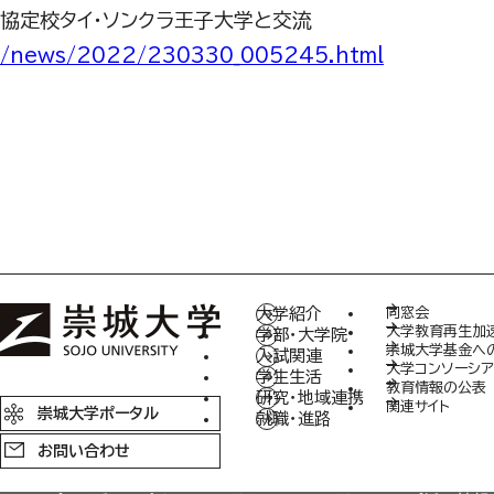
協定校タイ・ソンクラ王子大学と交流
/news/2022/230330_005245.html
大学紹介
同窓会
大学教育再生加
学部・大学院
崇城大学基金へ
入試関連
大学コンソーシア
学生生活
教育情報の公表
研究・地域連携
関連サイト
崇城大学ポータル
就職・進路
お問い合わせ