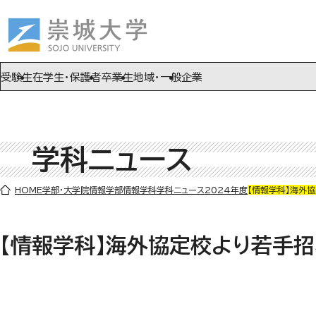
ページの先頭です
ページ内を移動するためのリンク
本文(c)へ
受験生
在学生・保護者
卒業生
地域・一般
企業
学科ニュース
ここから本文です。
HOME
学部・大学院
情報学部
情報学科
学科ニュース
2024年度
【情報学科】海外
【情報学科】海外協定校より若手