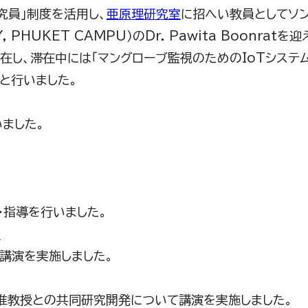
究員」制度を活用し、
亜原理研究室
に招へい教員としてソ
Y, PHUKET CAMPU）の
Dr. Pawita Boonrat
を迎
在し、滞在中には「マングローブ監視のための
IoT
システ
)と行いました。
ました。
・指導を行いました。
介
講演を実施しました。
准教授との共同研究開発について講演を実施しました。