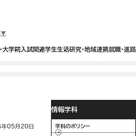
▼
・大学院
入試関連
学生生活
研究・地域連携
就職・進路
情報学科
4年05月20日
学科のポリシー