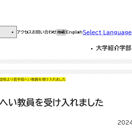
Select Language
検索
アクセス
お問い合わせ
English
大学紹介
学部
協定校より若手招へい教員を受け入れました
招へい教員を受け入れました
202