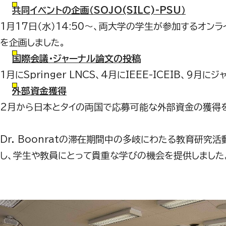
共同イベントの企画（SOJO(SILC)-PSU）
1
月
17
日（水）
14:50
〜、両大学の学生が参加するオンライ
を企画しました。
国際会議・ジャーナル論文の投稿
1
月に
Springer LNCS
、
4
月に
IEEE-ICEIB
、
9
月にジ
外部資金獲得
2
月から日本とタイの両国で応募可能な外部資金の獲得
Dr. Boonrat
の滞在期間中の多岐にわたる教育研究活
し、学生や教員にとって貴重な学びの機会を提供しました