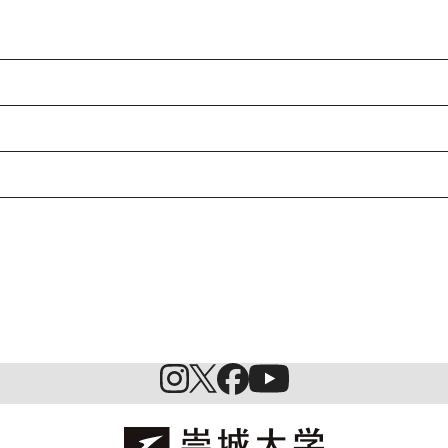
入試情報
特待生制度ミライク
英語学習施設SILC
起業家育成プログラム
SDGs