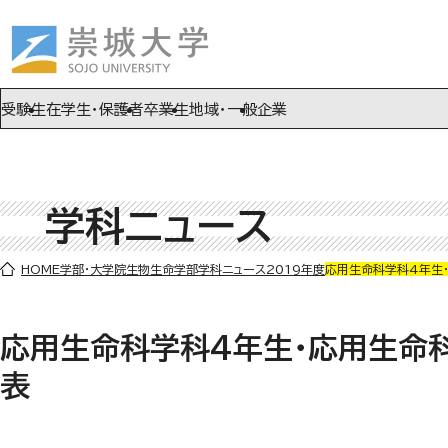
ページの先頭です
ページ内を移動するためのリンク
本文(c)へ
受験生
在学生・保護者
卒業生
地域・一般
企業
学科ニュース
ここから本文です。
HOME
学部・大学院
生物生命学部
学科ニュース
2019年度
応用生命科学科4年生
応用生命科学科4年生・応用生命
表