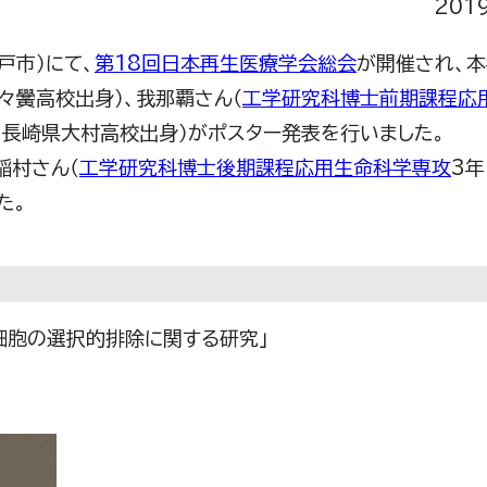
201
戸市）にて、
第18回日本再生医療学会総会
が開催され、本
々黌高校出身）、我那覇さん（
工学研究科博士前期課程応
・長崎県大村高校出身）がポスター発表を行いました。
、稲村さん（
工学研究科博士後期課程応用生命科学専攻
3年
た。
細胞の選択的排除に関する研究」