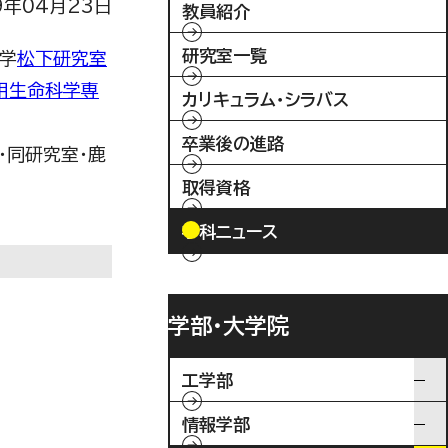
9年04月23日
教員紹介
研究室一覧
学
松下研究室
用生命科学専
カリキュラム・シラバス
卒業後の進路
・同研究室・鹿
取得資格
学科ニュース
学部・大学院
工学部
情報学部