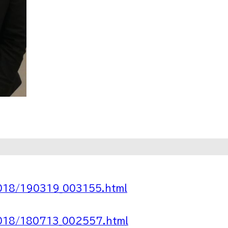
！
2018/190319_003155.html
2018/180713_002557.html