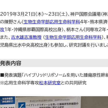
2019年3月21日(木)～23日(土)、神戸国際会議場（神
の陳野さん（
生物生命学部応用生命科学科
4年・熊本県濟
攻
1年・沖縄県那覇国際高校出身）、柄本さん(同専攻2年
また、
古水雄志准教授
（
生物生命学部応用生命科学科
）
児島県出水中央高校出身
）も参加し、研究討議を行いまし
発表内容
■発表演題「ハイブリッドリポソームを用いた腫瘍原性幹
※応用生命科学専攻
松本研究室
との共同研究