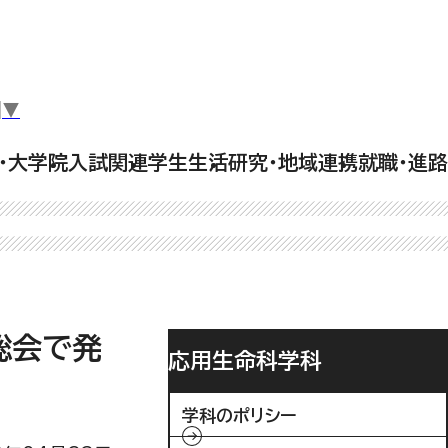
▼
・大学院
入試関連
学生生活
研究・地域連携
就職・進路
総会で発
応用生命科学科
学科のポリシー