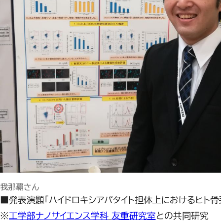
我那覇さん
■発表演題「ハイドロキシアパタイト担体上におけるヒト
※
工学部ナノサイエンス学科
友重研究室
との共同研究