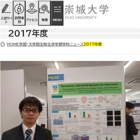
ページの先頭です
ページ内を移動するためのリンク
本文(c)へ
訪問者
入試サイ
検索
MENU
アクセス
別
ト
2017年度
ここから本文です。
HOME
学部・大学院
生物生命学部
学科ニュース
2017年度