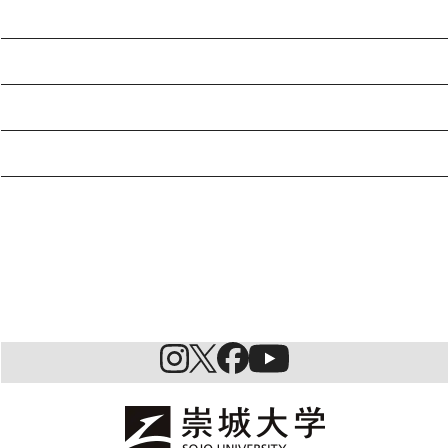
入試情報
特待生制度ミライク
英語学習施設SILC
起業家育成プログラム
SDGs