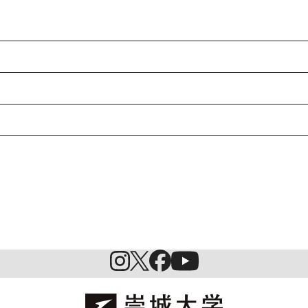
入試情報
特待生制度ミライク
英語学習施設SILC
起業家育成プログラム
SDGs