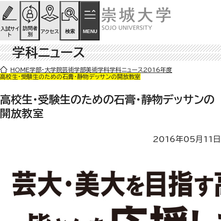
ページの先頭です
ページ内を移動するためのリンク
本文(c)へ
訪問者
入試サイ
検索
MENU
アクセス
別
ト
学科ニュース
ここから本文です。
HOME
学部・大学院
芸術学部
美術学科
学科ニュース
2016年度
高校生・受験生のための石膏・静物デッサンの開放教室
高校生・受験生のための石膏・静物デッサンの
開放教室
2016年05月11日