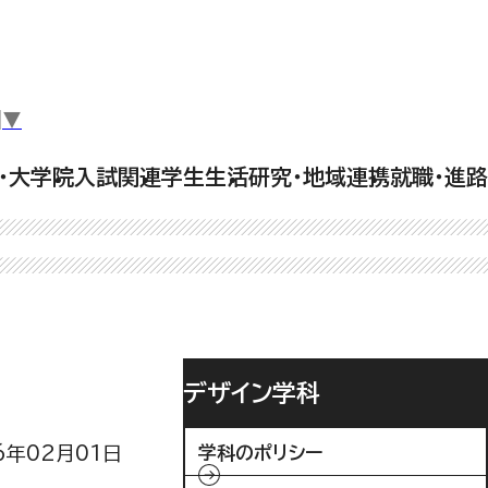
▼
・大学院
入試関連
学生生活
研究・地域連携
就職・進路
デザイン学科
6年02月01日
学科のポリシー