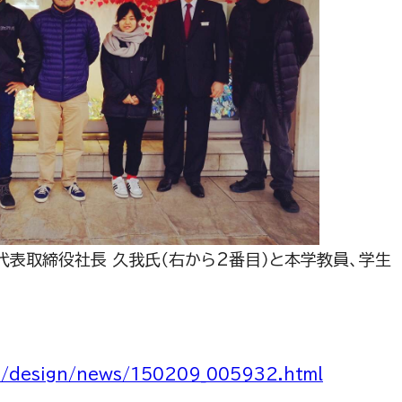
表取締役社長 久我氏（右から2番目）と本学教員、学生
nt/design/news/150209_005932.html