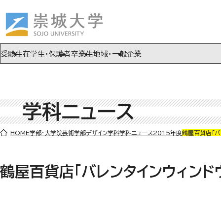
ページの先頭です
ページ内を移動するためのリンク
本文(c)へ
受験生
在学生・保護者
卒業生
地域・一般
企業
学科ニュース
ここから本文です。
HOME
学部・大学院
芸術学部
デザイン学科
学科ニュース
2015年度
鶴屋百貨店「バ
鶴屋百貨店「バレンタインウィンド