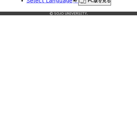
PC版を見る
Select Language
▼
© SOJO UNIVERSITY.