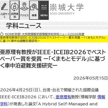
ページの先頭です
ページ内を移動するためのリンク
本文(c)へ
訪問者
入試サイ
検索
MENU
アクセス
別
ト
学科ニュース
ここから本文です。
HOME
学部・大学院
情報学部
情報学科
学科ニュース
2026年度
亜原理有教授がIEEE-ICEIB2026でベストペーパー賞を受賞 ー「くまもとモデル」
に基づく車中泊避難支援研究ー
亜原理有教授がIEEE-ICEIB2026でベスト
ペーパー賞を受賞 ー「くまもとモデル」に基づ
く車中泊避難支援研究ー
2026年05月15日
2026年4月25日（日）、台湾・台北で開催された国際会議
IEEE-ICEIB2026 において、
亜原理有
教授（情報学部
情報
学科
）が発表した論文「A Hybrid Self-Managed and