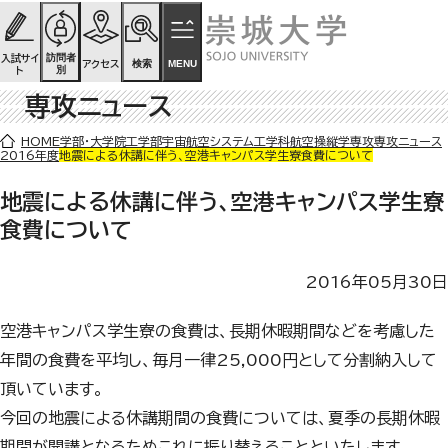
ページの先頭です
ページ内を移動するためのリンク
本文(c)へ
訪問者
入試サイ
検索
MENU
アクセス
別
ト
専攻ニュース
ここから本文です。
HOME
学部・大学院
工学部
宇宙航空システム工学科
航空操縦学専攻
専攻ニュース
2016年度
地震による休講に伴う、空港キャンパス学生寮食費について
地震による休講に伴う、空港キャンパス学生寮
食費について
2016年05月30日
空港キャンパス学生寮の食費は、長期休暇期間などを考慮した
年間の食費を平均し、毎月一律25,000円として分割納入して
頂いています。
今回の地震による休講期間の食費については、夏季の長期休暇
期間が開講となるためこれに振り替えることといたします。