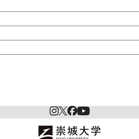
入試情報
特待生制度ミライク
英語学習施設SILC
起業家育成プログラム
SDGs