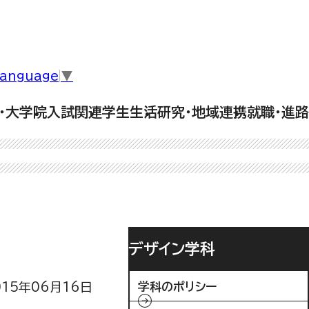
Language
▼
・大学院
入試関連
学生生活
研究・地域連携
就職・進路
デザイン学科
015年06月16日
学科のポリシー