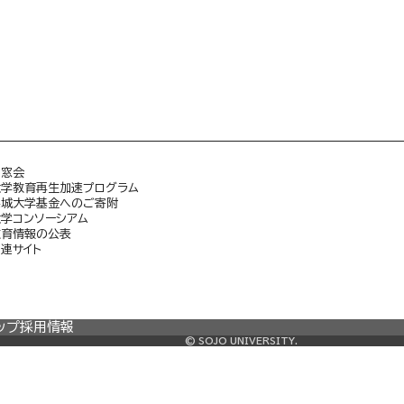
同窓会
大学教育再生加速プログラム
崇城大学基金へのご寄附
大学コンソーシアム
教育情報の公表
連サイト
ップ
採用情報
© SOJO UNIVERSITY.