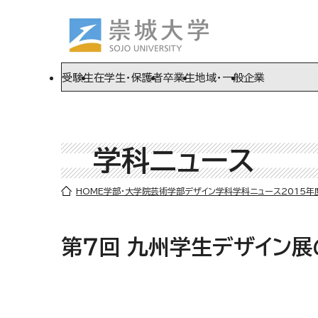
ページの先頭です
ページ内を移動するためのリンク
本文(c)へ
受験生
在学生・保護者
卒業生
地域・一般
企業
学科ニュース
ここから本文です。
HOME
学部・大学院
芸術学部
デザイン学科
学科ニュース
2015年
第７回 九州学生デザイン