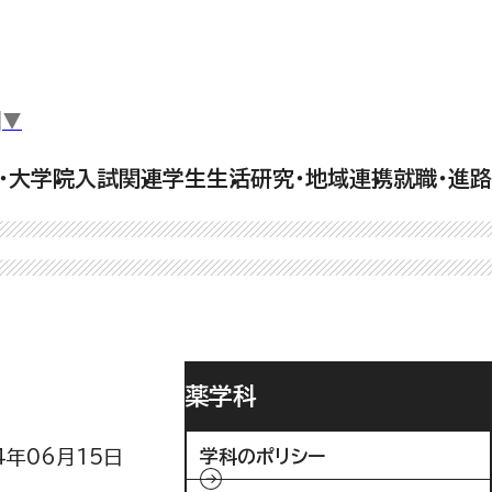
▼
・大学院
入試関連
学生生活
研究・地域連携
就職・進路
薬学科
4年06月15日
学科のポリシー