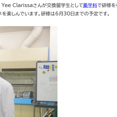
Yee Clarissa
さんが交換留学生として
薬学科
で研修を
メを楽しんでいます。研修は
6
月
30
日までの予定です。