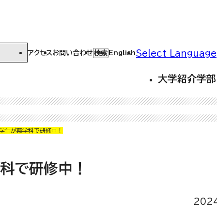
Select Language
検索
アクセス
お問い合わせ
English
大学紹介
学部
学生が薬学科で研修中！
学科で研修中！
202