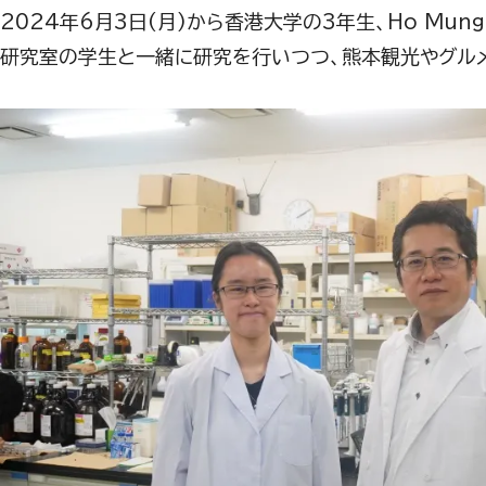
2024
年
6
月
3
日(月)から香港大学の
3
年生、
Ho Mung 
研究室の学生と一緒に研究を行いつつ、熊本観光やグル