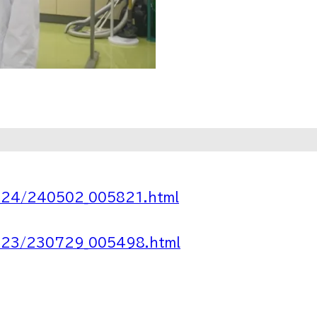
2024/240502_005821.html
2023/230729_005498.html