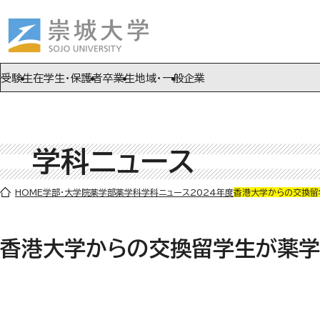
ページの先頭です
ページ内を移動するためのリンク
本文(c)へ
受験生
在学生・保護者
卒業生
地域・一般
企業
学科ニュース
ここから本文です。
HOME
学部・大学院
薬学部
薬学科
学科ニュース
2024年度
香港大学からの交換留
香港大学からの交換留学生が薬