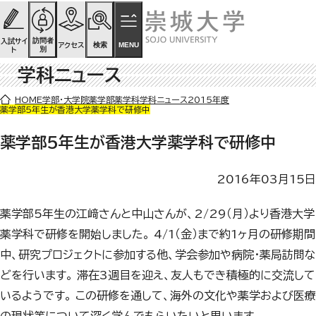
ページの先頭です
ページ内を移動するためのリンク
本文(c)へ
訪問者
入試サイ
検索
MENU
アクセス
別
ト
学科ニュース
ここから本文です。
HOME
学部・大学院
薬学部
薬学科
学科ニュース
2015年度
薬学部5年生が香港大学薬学科で研修中
薬学部5年生が香港大学薬学科で研修中
2016年03月15日
薬学部5年生の江﨑さんと中山さんが、2/29（月）より香港大学
薬学科で研修を開始しました。 4/1（金）まで約1ヶ月の研修期間
中、研究プロジェクトに参加する他、学会参加や病院・薬局訪問な
どを行います。 滞在3週目を迎え、友人もでき積極的に交流して
いるようです。 この研修を通して、海外の文化や薬学および医療