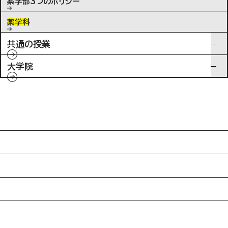
薬学部3つのポリシー
薬学科
共通の授業
大学院
入試情報
特待生制度ミライク
英語学習施設SILC
起業家育成プログラム
SDGs