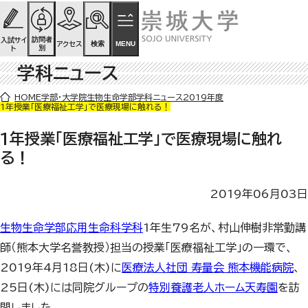
ページの先頭です
ページ内を移動するためのリンク
本文(c)へ
訪問者
入試サイ
検索
MENU
アクセス
別
ト
学科ニュース
ここから本文です。
HOME
学部・大学院
生物生命学部
学科ニュース
2019年度
1年授業「医療福祉工学」で医療現場に触れる！
1年授業「医療福祉工学」で医療現場に触れ
る！
2019年06月03日
生物生命学部応用生命科学科
1
年生
79
名が、村山伸樹非常勤講
師（熊本大学名誉教授）担当の授業「医療福祉工学」の一環で、
2019年
4
月
18
日(木)に
医療法人社団 寿量会 熊本機能病院
、
25
日(木)には同院グループの
特別養護老人ホーム天寿園
を訪
問しました。