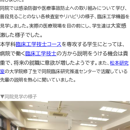
同院では感染防御や医療事故防止への取り組みについて学び、
普段見ることのない各検査室やリハビリの様子、臨床工学機器を
大変感
見学しました。実際の医療現場を目の前にし、学生達は
激した様子でした。
本学科
臨床工学技士コース
を専攻する学生にとっては、
病院で働く
臨床工学技士
の方から説明をうける機会は貴
重で、将来の就職に意欲が増したようです。
また、
松本研究
室
の大学院修了生で同院臨床研究推進センターで活躍している
先輩の説明を熱心に聞いていました。
▼同院見学の様子