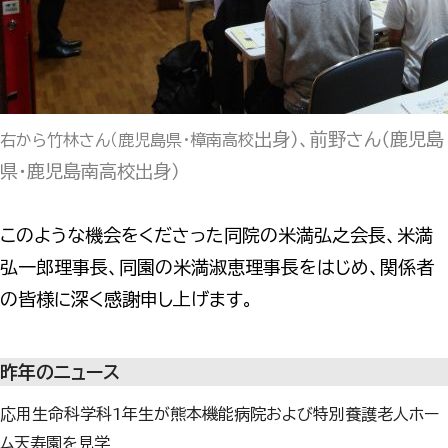
出身）、前野さん（鹿児島
右から竹林さん（鹿児島県・樟南高校
県・鹿児島南高校出身）
このような機会をくださった同院の米満弘之会長、米満
弘一郎理事長、同園の米満淑恵理事長をはじめ、関係者
の皆様に深く感謝申し上げます。
昨年のニュース
応用生命科学科1年生が熊本機能病院および特別養護老人ホー
ム天寿園を見学