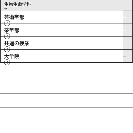
生物生命学科
芸術学部
薬学部
共通の授業
大学院
入試情報
特待生制度ミライク
英語学習施設SILC
起業家育成プログラム