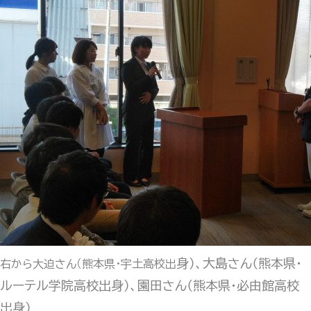
身）、大島さん（熊本県・
右から
大迫さん（熊本県・宇土高校出
ルーテル学院高校出身）、園田さん（熊本県・必由館高校
出身）