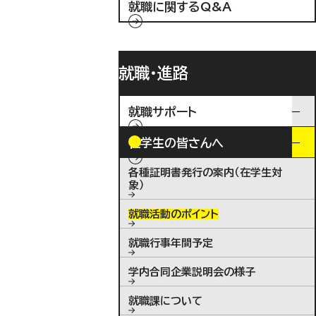
就職に関するQ&A
就職・進路
就職サポート
在学生の皆さんへ
各種証明書発行の案内（在学生対
象）
就職活動のポイント
就職行事年間予定
学内合同企業説明会の様子
就職課について