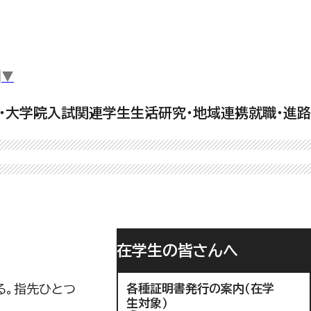
▼
・大学院
入試関連
学生生活
研究・地域連携
就職・進路
在学生の皆さんへ
る。指先ひとつ
各種証明書発行の案内（在学
生対象）