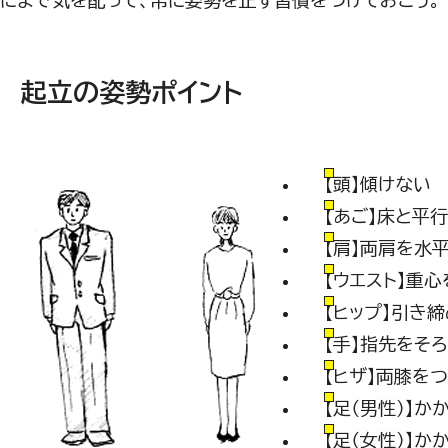
にまで気を配って、常に姿勢を正す習慣をつけておこう。
起立の姿勢ポイント
【頭】傾けない
【あご】床と平行
【肩】両肩を水
【ウエスト】重心
【ヒップ】引き
【手】指先をそ
【ヒザ】両膝を
【足（男性）】か
【足（女性）】