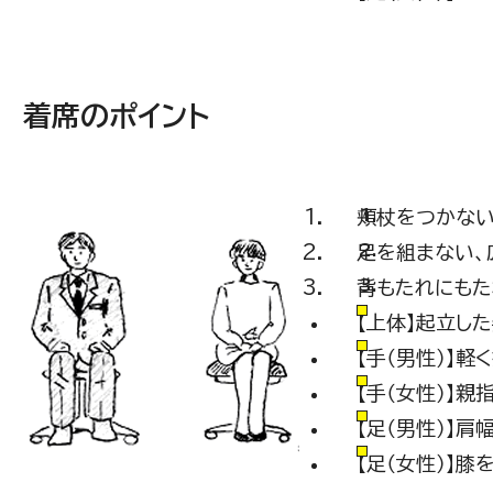
着席のポイント
頬杖をつかな
足を組まない、
背もたれにもた
【上体】起立し
【手（男性）】軽
【手（女性）】
【足（男性）】肩
【足（女性）】膝