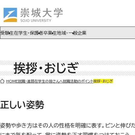
ページの先頭です
ページ内を移動するためのリンク
本文(c)へ
受験生
在学生・保護者
卒業生
地域・一般
企業
挨拶・おじぎ
ここから本文です。
HOME
就職・進路
在学生の皆さんへ
就職活動のポイント
挨拶・おじぎ
正しい姿勢
姿勢や歩き方はその人の性格を明確に表す。ピンと伸び