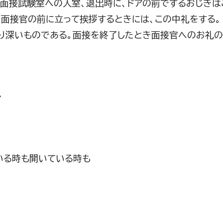
う。面接試験室への入室、退出時に、ドアの前でするおじぎは
う。面接官の前に立って挨拶するときには、この中礼をする。
なり深いものである。面接を終了したとき面接官へのお礼
ー
いる時も開いている時も