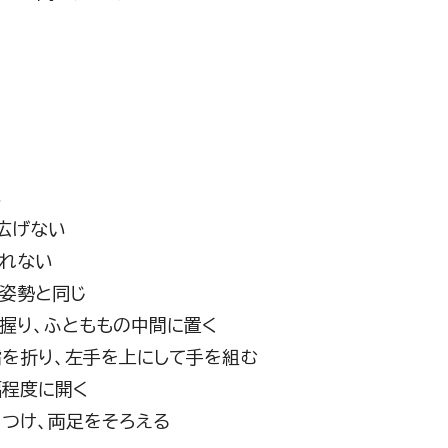
い
広げない
れない
た姿勢と同じ
く握り、ふとももの中間に置く
親指を折り、左手を上にして手を組む
幅程度に開く
をつけ、両足をそろえる