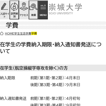
ページの先頭です
ページ内を移動するためのリンク
本文(c)へ
訪問者
入試サイ
検索
MENU
アクセス
別
ト
学費
ここから本文です。
HOME
学生生活
学費
学費
在学生の学費納入期限・納入通知書発送につ
いて
在学生（航空操縦学専攻を除く）の方
納入期限 前期（第1期・第2期）：4月末日
後期（第3期・第4期）：9月末日
納入通知書発送 前期（第1期・第2期）：4月初旬
後期（第3期・第4期）：9月初旬