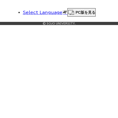
PC版を見る
Select Language
▼
© SOJO UNIVERSITY.