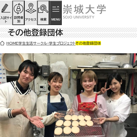
ページの先頭です
ページ内を移動するためのリンク
本文(c)へ
訪問者
入試サイ
検索
MENU
アクセス
別
ト
その他登録団体
ここから本文です。
HOME
学生生活
サークル・学生プロジェクト
その他登録団体