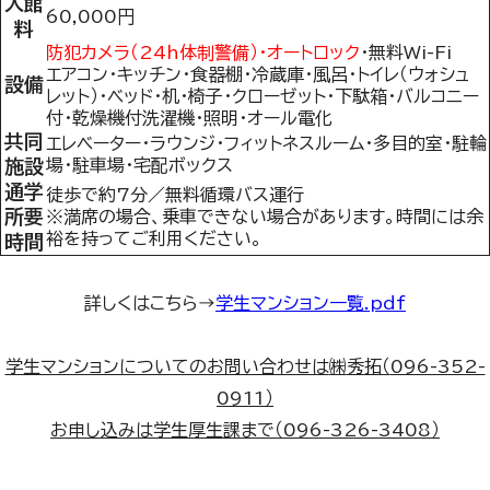
入館
60,000円
料
防犯カメラ（24h体制警備）・オートロック
・無料Wi-Fi
エアコン・キッチン・食器棚・冷蔵庫・風呂・トイレ（ウォシュ
設備
レット）・ベッド・机・椅子・クローゼット・下駄箱・バルコニー
付・乾燥機付洗濯機・照明・オール電化
共同
エレベーター・ラウンジ・フィットネスルーム・多目的室・駐輪
施設
場・駐車場・宅配ボックス
通学
徒歩で約7分／無料循環バス運行
所要
※満席の場合、乗車できない場合があります。時間には余
裕を持ってご利用ください。
時間
詳しくはこちら→
学生マンション一覧.pdf
学生マンションについてのお問い合わせは
㈱
秀拓（
096-352-
0911
）
お申し込みは学生厚生課まで（
096-326-3408
）