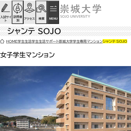
ページの先頭です
ページ内を移動するためのリンク
本文(c)へ
訪問者
入試サイ
検索
MENU
アクセス
別
ト
シャンテ SOJO
ここから本文です。
HOME
学生生活
学生生活サポート
崇城大学学生専用マンション
シャンテ SOJO
女子学生マンション