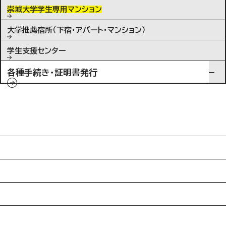
崇城大学学生専用マンション
大学推薦宿所（下宿・アパート・マンション）
学生支援センター
各種手続き・証明書発行
入試情報
特待生制度ミライク
英語学習施設SILC
起業家育成プログラム
SDGs