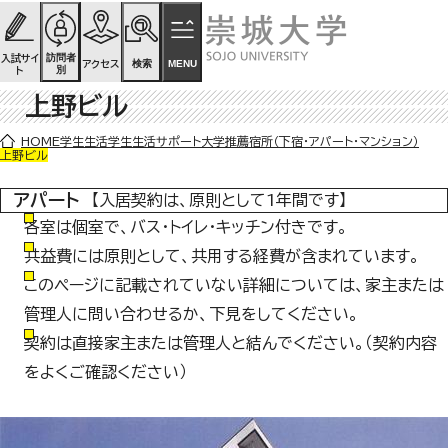
ページの先頭です
ページ内を移動するためのリンク
本文(c)へ
訪問者
入試サイ
検索
MENU
アクセス
別
ト
上野ビル
ここから本文です。
HOME
学生生活
学生生活サポート
大学推薦宿所（下宿・アパート・マンション）
上野ビル
アパート
【入居契約は、原則として1年間です】
各室は個室で、バス・トイレ・キッチン付きです。
共益費には原則として、共用する経費が含まれています。
このページに記載されていない詳細については、家主または
管理人に問い合わせるか、下見をしてください。
契約は直接家主または管理人と結んでください。（契約内容
をよくご確認ください）