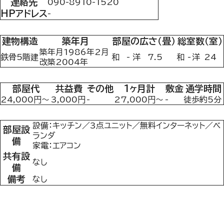
連絡先
090-8910-1520
HPアドレス
-
建物構造
築年月
部屋の広さ（畳）
総室数（室）
築年月1986年2月
鉄骨5階建
和
-
洋
7.5
和
-
洋
24
改築2004年
部屋代
共益費
その他
1ヶ月計
敷金
通学時間
24,000円～
3,000円
-
27,000円～
-
徒歩約5分
設備：キッチン／3点ユニット／無料インターネット／ベ
部屋設
ランダ
備
家電：エアコン
共有設
なし
備
備考
なし