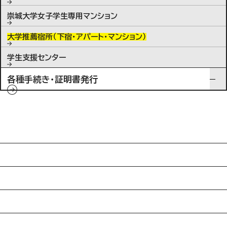
崇城大学女子学生専用マンション
大学推薦宿所（下宿・アパート・マンション）
学生支援センター
各種手続き・証明書発行
入試情報
特待生制度ミライク
英語学習施設SILC
起業家育成プログラム
SDGs