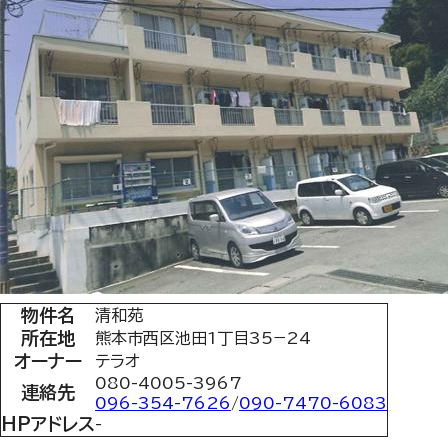
物件名
清和苑
所在地
熊本市西区池田1丁目35−24
オーナー
テラオ
080-4005-3967
連絡先
096-354-7626
/
090-7470-6083
HPアドレス
-