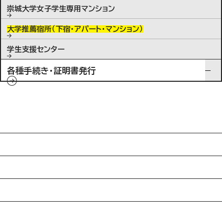
崇城大学女子学生専用マンション
大学推薦宿所（下宿・アパート・マンション）
学生支援センター
各種手続き・証明書発行
入試情報
特待生制度ミライク
英語学習施設SILC
起業家育成プログラム
SDGs