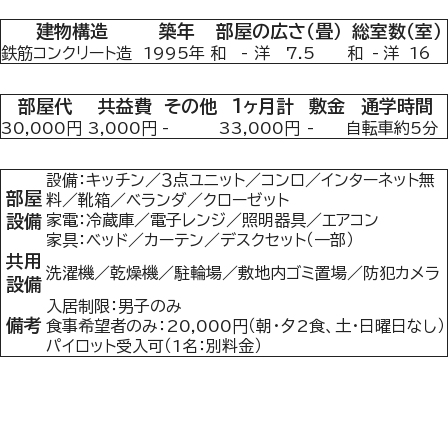
建物構造
築年
部屋の広さ（畳）
総室数（室）
鉄筋コンクリート造
1995年
和
-
洋
7.5
和
-
洋
16
部屋代
共益費
その他
1ヶ月計
敷金
通学時間
30,000円
3,000円
-
33,000円
-
自転車約5分
設備：キッチン／３点ユニット／コンロ／インターネット無
部屋
料／靴箱／ベランダ／クローゼット
設備
家電：冷蔵庫／電子レンジ／照明器具／エアコン
家具：ベッド／カーテン／デスクセット（一部）
共用
洗濯機／乾燥機／駐輪場／敷地内ゴミ置場／防犯カメラ
設備
入居制限：男子のみ
備考
食事希望者のみ：20,000円（朝・夕2食、土・日曜日なし）
パイロット受入可（1名：別料金）