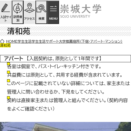
ページの先頭です
ページ内を移動するためのリンク
本文(c)へ
訪問者
入試サイ
検索
MENU
アクセス
別
ト
清和苑
ここから本文です。
HOME
学生生活
学生生活サポート
大学推薦宿所（下宿・アパート・マンション）
清和苑
アパート
【入居契約は、原則として1年間です】
各室は個室で、バス・トイレ・キッチン付きです。
共益費には原則として、共用する経費が含まれています。
このページに記載されていない詳細については、家主または
管理人に問い合わせるか、下見をしてください。
契約は直接家主または管理人と結んでください。（契約内容
をよくご確認ください）