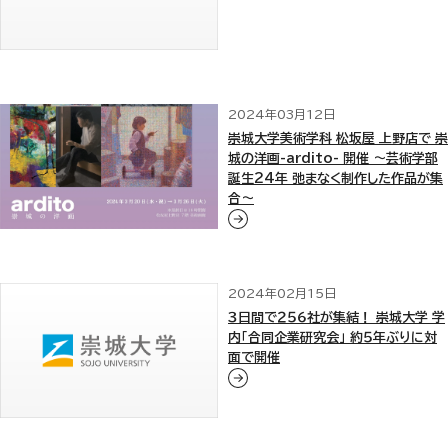
2024年03月12日
崇城大学美術学科 松坂屋 上野店で 崇
城の洋画-ardito- 開催 ～芸術学部
誕生24年 弛まなく制作した作品が集
合～
2024年02月15日
３日間で２５６社が集結！ 崇城大学 学
内「合同企業研究会」 約５年ぶりに対
面で開催