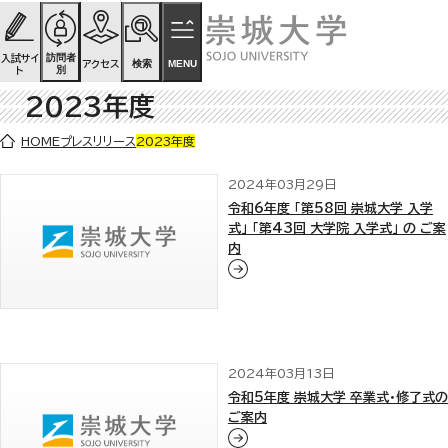
ページの先頭です
ページ内を移動するためのリンク
本文(c)へ
訪問者
入試サイ
検索
MENU
アクセス
別
ト
2023年度
ここから本文です。
HOME
プレスリリース
2023年度
2024年03月29日
令和6年度 「第58回 崇城大学 入学
式」 「第43回 大学院 入学式」 の ご案
内
2024年03月13日
令和5年度 崇城大学 卒業式・修了式の
ご案内