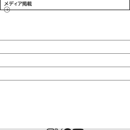
メディア掲載
入試情報
特待生制度ミライク
英語学習施設SILC
起業家育成プログラム
SDGs