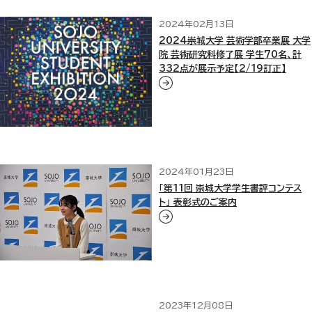
2024年02月13日
2024崇城大学 芸術学部卒業展 大学
院 芸術研究科修了展 学生70名、計
332点が展示予定【2/19訂正】
2024年01月23日
「第11回 崇城大学学生書評コンテス
ト」 表彰式のご案内
2023年12月08日