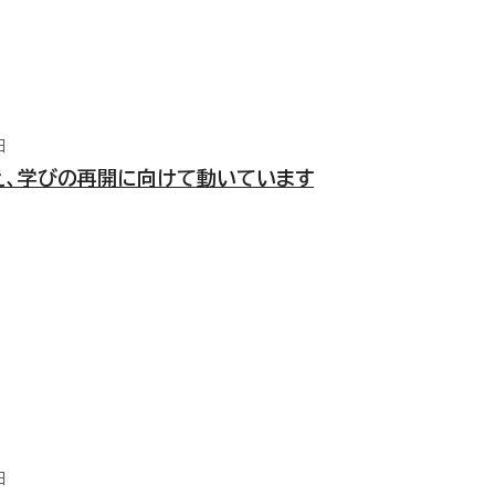
日
え、学びの再開に向けて動いています
日