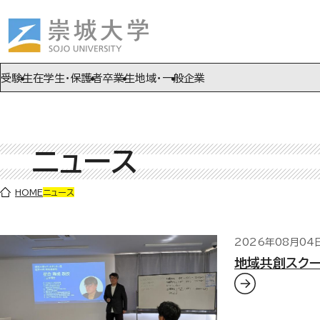
ページの先頭です
ページ内を移動するためのリンク
本文(c)へ
受験生
在学生・保護者
卒業生
地域・一般
企業
ニュース
ここから本文です。
HOME
ニュース
2026年08月04
地域共創スク