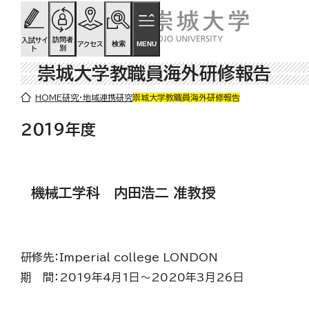
ページの先頭です
ページ内を移動するためのリンク
本文(c)へ
訪問者
入試サイ
検索
MENU
アクセス
別
ト
崇城大学教職員海外研修報告
ここから本文です。
HOME
研究・地域連携
研究
崇城大学教職員海外研修報告
２０１９年度
機械工学科 内田浩二 准教授
研修先：Imperial college LONDON
期 間：2019年4月1日～2020年3月26日