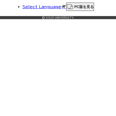
PC版を見る
Select Language
▼
© SOJO UNIVERSITY.