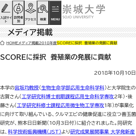
ページの先頭です
ページ内を移動するためのリンク
本文(c)へ
訪問者
入試サイ
検索
MENU
アクセス
別
ト
メディア掲載
ここから本文です。
HOME
メディア掲載
2018年度
SCOREに採択 養殖業の発展に貢献
SCOREに採択 養殖業の発展に貢献
2018年10月10日
本学の
宮坂均教授
（
生物生命学部応用生命科学科
）と大学院生の
古賀さん（
工学研究科博士前期課程応用生命科学専攻
2年）・後
藤さん（
工学研究科修士課程応用微生物工学専攻
1年）が事業化
に向けて取り組んでいる、クルマエビの健康促進に役立つ善玉菌
研究が、熊本日日新聞（10月3日付）に紹介されました。同研究
は、
科学技術振興機構（JST）
より
研究成果展開事業 大学発新産