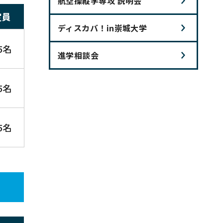
航空操縦学専攻 説明会
定員
ディスカバ！in崇城大学
5名
進学相談会
5名
5名